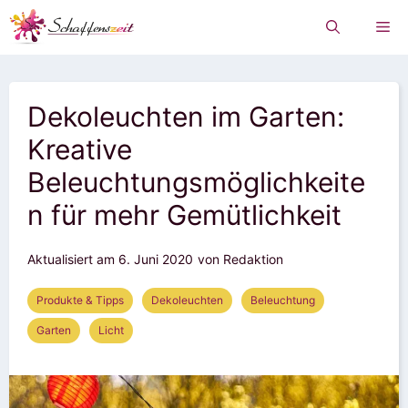
Zum
Me
Inhalt
springen
Dekoleuchten im Garten:
Kreative
Beleuchtungsmöglichkeite
n für mehr Gemütlichkeit
Aktualisiert am
6. Juni 2020
von Redaktion
Produkte & Tipps
Dekoleuchten
Beleuchtung
Garten
Licht