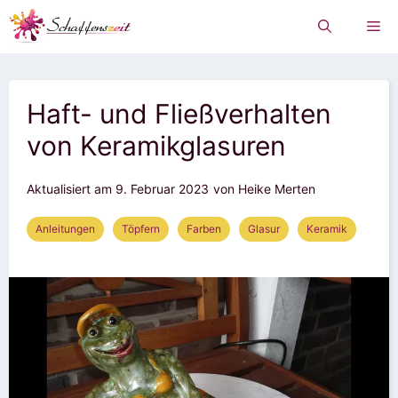
Zum
Me
Inhalt
springen
Haft- und Fließverhalten
von Keramikglasuren
Aktualisiert am
9. Februar 2023
von Heike Merten
Anleitungen
Töpfern
Farben
Glasur
Keramik