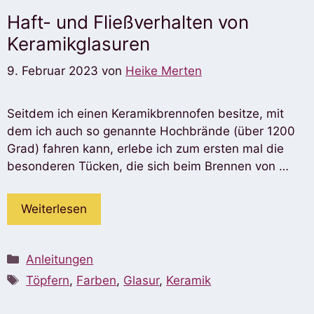
Haft- und Fließverhalten von
Keramikglasuren
9. Februar 2023
von
Heike Merten
Seitdem ich einen Keramikbrennofen besitze, mit
dem ich auch so genannte Hochbrände (über 1200
Grad) fahren kann, erlebe ich zum ersten mal die
besonderen Tücken, die sich beim Brennen von …
Weiterlesen
Kategorien
Anleitungen
Schlagwörter
Töpfern
,
Farben
,
Glasur
,
Keramik