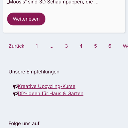
„Moosis“ sind 3D Schaumpuppen, die ...
Weiterlesen
Zurück
1
…
3
4
5
6
We
Unsere Empfehlungen
Kreative Upcycling-Kurse
DIY-Ideen für Haus & Garten
Folge uns auf